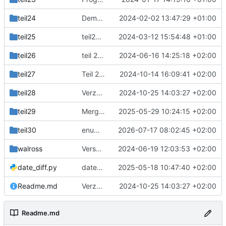
teil24
Demoprogramme
2024-02-02 13:47:29 +01:00
teil25
teil25 vom develop
2024-03-12 15:54:48 +01:00
teil26
teil 26 lambda Funktionen.
2024-06-16 14:25:18 +02:00
teil27
Teil 27: logging.config
2024-10-14 16:09:41 +02:00
teil28
Verzeichnis für teil28
2024-10-25 14:03:27 +02:00
teil29
Merge branch 'master' into develop
2025-05-29 10:24:15 +02:00
teil30
enumerate()
2026-07-17 08:02:45 +02:00
walross
Versuche mit Assignment Expressions.
2024-06-19 12:03:53 +02:00
date_diff.py
date_diff
2025-05-18 10:47:40 +02:00
Readme.md
Verzeichnis für teil28
2024-10-25 14:03:27 +02:00
Readme.md