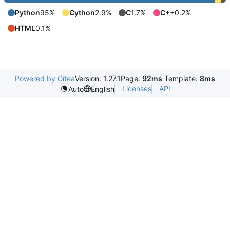
Python
95%
Cython
2.9%
C
1.7%
C++
0.2%
HTML
0.1%
Powered by Gitea
Version: 1.27.1
Page:
92ms
Template:
8ms
Licenses
API
Auto
English