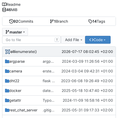
Readme
46
MiB
92
Commits
1
Branch
14
Tags
master
Add File
Code
T
olli
2026-07-17 08:02:45 +02:00
enumerate()
argparse
argparse
2024-03-09 11:26:56 +01:00
camera
erste Vresion pistill.py
2024-03-04 09:42:31 +01:00
dht22
flask neu in develop
2023-06-08 19:26:49 +02:00
docker
date_diff
2025-05-18 10:47:40 +02:00
getattr
Typo korrigiert.
2024-11-09 16:58:16 +01:00
rest_chat_server
.gitignore erweitert.
2025-05-31 09:17:33 +02:00