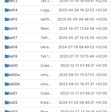
teil13
Teil 27: logging.config
2024-10-14 16:09:41 +02:00
teil14
Logging Kapitel
2023-04-29 16:32:52 +02:00
teil15
teil15 Aufräumarbeiten.
2023-05-05 09:48:00 +02:00
teil16
filterlogging.py mit log_config.json
2024-10-07 12:04:38 +02:00
teil17
Teil17 Datenbanken
2023-05-27 16:15:35 +02:00
teil18
Inkrementierung des übergebenen fib Elemts rausgenommen.
2024-07-19 08:49:23 +02:00
teil19
Teil 19 Flask.
2023-07-21 12:15:49 +02:00
teil20
Code für Teil21 Interrupts
2023-12-11 07:49:21 +01:00
teil20a
virtuelle Umgebungen teil20 und teil20a
2023-09-01 15:57:01 +02:00
teil20b
virtuelle Umgebung teil20b
2023-09-01 16:01:37 +02:00
teil21
Code für Teil21 Interrupts
2023-12-11 07:49:21 +01:00
teil22
Erster Schwung für Teil 22
2024-01-02 06:46:01 +01:00
teil23
Programme für Diagrammtypen: Säule, gestapelte Säulen
2024-01-17 14:19:16 +01:00