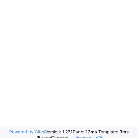
Powered by Gitea
Version: 1.27.1
Page:
13ms
Template:
3ms
Licenses
API