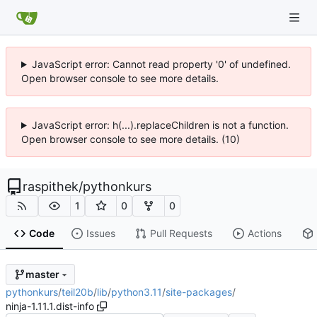
JavaScript error: Cannot read property '0' of undefined.
Open browser console to see more details.
JavaScript error: h(...).replaceChildren is not a function.
Open browser console to see more details. (10)
raspithek
/
pythonkurs
1
0
0
Code
Issues
Pull Requests
Actions
master
pythonkurs
/
teil20b
/
lib
/
python3.11
/
site-packages
/
ninja-1.11.1.dist-info