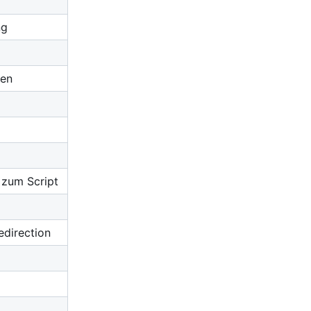
ng
gen
 zum Script
edirection