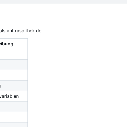
als auf raspithek.de
eibung
g
variablen