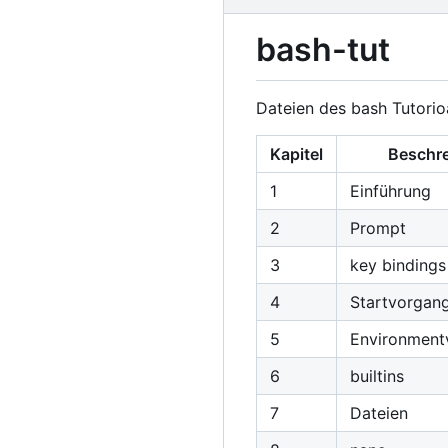
bash-tut
Dateien des bash Tutorio
Kapitel
Beschr
1
Einführung
2
Prompt
3
key bindings
4
Startvorgan
5
Environment
6
builtins
7
Dateien