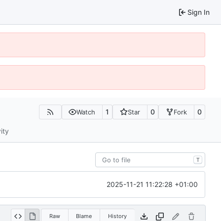
Sign In
1
0
0
Watch
Star
Fork
ity
T
2025-11-21 11:22:28 +01:00
Raw
Blame
History