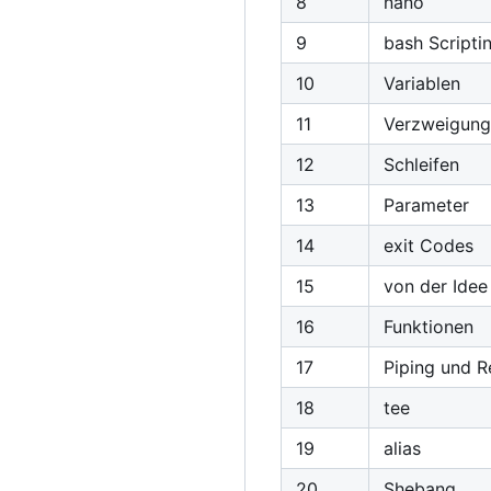
8
nano
9
bash Scripti
10
Variablen
11
Verzweigun
12
Schleifen
13
Parameter
14
exit Codes
15
von der Idee
16
Funktionen
17
Piping und R
18
tee
19
alias
20
Shebang