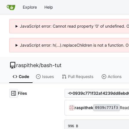
Explore
Help
JavaScript error: Cannot read property '0' of undefined. 
JavaScript error: h(...).replaceChildren is not a function.
raspithek
/
bash-tut
Code
Issues
Pull Requests
Actions
Files
raspithek
Read
0939c771f3
996 B