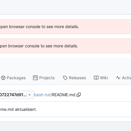
Open browser console to see more details.
 Open browser console to see more details.
Packages
Projects
Releases
Wiki
Activ
bash-tut
/
README.md
0939c771f32a14239dd8ebd0722747d911aad372
me.md aktualisiert.