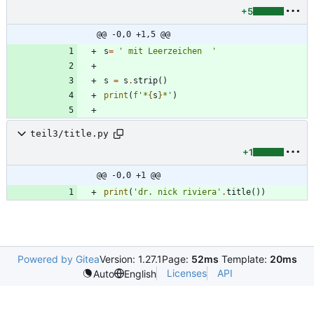
+5
@@ -0,0 +1,5 @@
s
=
'
 mit Leerzeichen  
'
s
=
s
.
strip
(
)
print
(
f
'
*
{
s
}
*
'
)
teil3/title.py
+1
@@ -0,0 +1 @@
print
(
'
dr. nick riviera
'
.
title
(
)
)
Powered by Gitea
Version: 1.27.1
Page:
52ms
Template:
20ms
Licenses
API
Auto
English