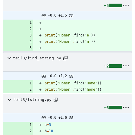
+5
@@ -0,0 +1,5 @@
print
(
'
Homer
'
.
find
(
'
e
'
)
)
print
(
'
Homer
'
.
find
(
'
n
'
)
)
teil3/find_string.py
+2
@@ -0,0 +1,2 @@
print
(
'
Homer
'
.
find
(
'
Home
'
)
)
print
(
'
Homer
'
.
find
(
'
home
'
)
)
teil3/fstring.py
+6
@@ -0,0 +1,6 @@
a
=
5
b
=
10