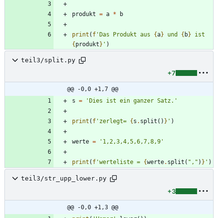
produkt
=
a
*
b
print
(
f
'
Das Produkt aus 
{
a
}
 und 
{
b
}
 ist 
{
produkt
}
'
)
teil3/split.py
+7
@@ -0,0 +1,7 @@
s
=
'
Dies ist ein ganzer Satz.
'
print
(
f
'
zerlegt= 
{
s
.
split
(
)
}
'
)
werte
=
'
1,2,3,4,5,6,7,8,9
'
print
(
f
'
werteliste = 
{
werte
.
split
(
"
,
"
)
}
'
)
teil3/str_upp_lower.py
+3
@@ -0,0 +1,3 @@