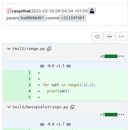
raspithek
2023-02-19 09:54:34 +01:00
parent
commit
bad8696d67
c21159f36f
teil2/range.py
+5
@@ -0,0 +1,5 @@
for
zahl
in
range
(
1
,
11
,
2
)
:
print
(
zahl
)
teil3/beispielstrings.py
+7
@@ -0,0 +1,7 @@