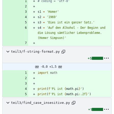
# coding = 'utf-8'
s1
=
'
Homer
'
s2
=
'
1969
'
s3
=
'
Dies ist ein ganzer Satz.
'
s4
=
'
Auf den Alkohol - Der Beginn und 
die Lösung sämtlicher Lebenprobleme. 
(Homer Simpson)
'
teil3/f-string-format.py
+5
@@ -0,0 +1,5 @@
import
math
print
(
f
'
Pi ist 
{
math
.
pi
}
'
)
print
(
f
'
Pi ist 
{
math
.
pi
:
.2f
}
'
)
teil3/find_case_insesitive.py
+1