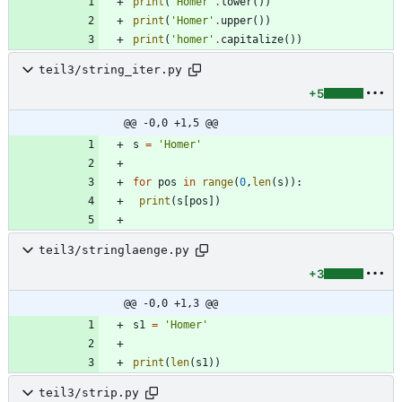
print
(
'
Homer
'
.
lower
(
)
)
print
(
'
Homer
'
.
upper
(
)
)
print
(
'
homer
'
.
capitalize
(
)
)
teil3/string_iter.py
+5
@@ -0,0 +1,5 @@
s
=
'
Homer
'
for
pos
in
range
(
0
,
len
(
s
)
)
:
print
(
s
[
pos
]
)
teil3/stringlaenge.py
+3
@@ -0,0 +1,3 @@
s1
=
'
Homer
'
print
(
len
(
s1
)
)
teil3/strip.py