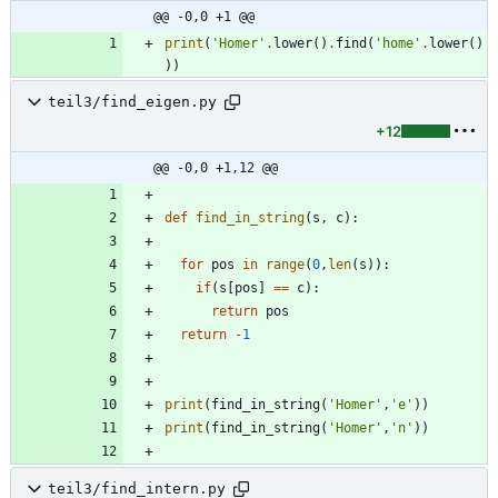
@@ -0,0 +1 @@
print
(
'
Homer
'
.
lower
(
)
.
find
(
'
home
'
.
lower
(
)
)
)
teil3/find_eigen.py
+12
@@ -0,0 +1,12 @@
def
find_in_string
(
s
,
c
)
:
for
pos
in
range
(
0
,
len
(
s
)
)
:
if
(
s
[
pos
]
==
c
)
:
return
pos
return
-
1
print
(
find_in_string
(
'
Homer
'
,
'
e
'
)
)
print
(
find_in_string
(
'
Homer
'
,
'
n
'
)
)
teil3/find_intern.py